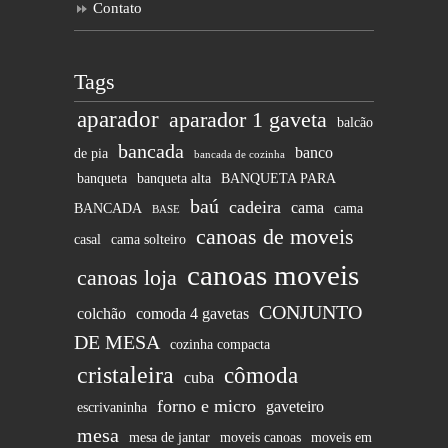
Contato
Tags
aparador
aparador 1 gaveta
balcão
bancada
banco
de pia
bancada de cozinha
banqueta
banqueta alta
BANQUETA PARA
baú
cadeira
cama
BANCADA
cama
BASE
canoas de moveis
casal
cama solteiro
canoas moveis
canoas loja
CONJUNTO
colchão
comoda 4 gavetas
DE MESA
cozinha compacta
cristaleira
cômoda
cuba
forno e micro
gaveteiro
escrivaninha
mesa
mesa de jantar
moveis canoas
moveis em