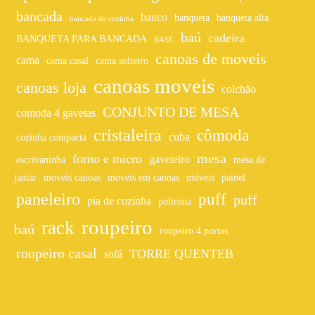
bancada
banco
banqueta
banqueta alta
bancada de cozinha
baú
cadeira
BANQUETA PARA BANCADA
BASE
canoas de moveis
cama
cama casal
cama solteiro
canoas moveis
canoas loja
colchão
CONJUNTO DE MESA
comoda 4 gavetas
cristaleira
cômoda
cuba
cozinha compacta
mesa
forno e micro
gaveteiro
escrivaninha
mesa de
jantar
moveis canoas
moveis em canoas
móveis
painel
paneleiro
puff
puff
pia de cozinha
poltrona
roupeiro
rack
baú
roupeiro 4 portas
roupeiro casal
TORRE QUENTEB
sofá