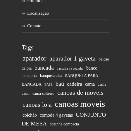
Produtos
Localização
Contato
Tags
aparador
aparador 1 gaveta
balcão
bancada
banco
de pia
bancada de cozinha
banqueta
banqueta alta
BANQUETA PARA
baú
cadeira
cama
BANCADA
cama
BASE
canoas de moveis
casal
cama solteiro
canoas moveis
canoas loja
CONJUNTO
colchão
comoda 4 gavetas
DE MESA
cozinha compacta