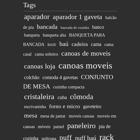
Tags
aparador
aparador 1 gaveta
balcão
bancada
banco
de pia
bancada de cozinha
banqueta
banqueta alta
BANQUETA PARA
baú
cadeira
cama
BANCADA
cama
BASE
canoas de moveis
casal
cama solteiro
canoas moveis
canoas loja
CONJUNTO
colchão
comoda 4 gavetas
DE MESA
cozinha compacta
cristaleira
cômoda
cuba
forno e micro
gaveteiro
escrivaninha
mesa
mesa de jantar
moveis canoas
moveis em
paneleiro
pia de
canoas
móveis
painel
rack
puff
puff baú
cozinha
poltrona