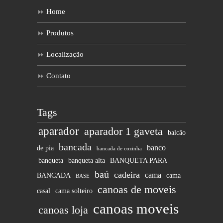
Home
Produtos
Localização
Contato
Tags
aparador
aparador 1 gaveta
balcão
bancada
banco
de pia
bancada de cozinha
banqueta
banqueta alta
BANQUETA PARA
baú
cadeira
cama
BANCADA
cama
BASE
canoas de moveis
casal
cama solteiro
canoas moveis
canoas loja