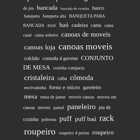
bancada
banco
de pia
bancada de cozinha
banqueta
banqueta alta
BANQUETA PARA
baú
cadeira
cama
BANCADA
cama
BASE
canoas de moveis
casal
cama solteiro
canoas moveis
canoas loja
CONJUNTO
colchão
comoda 4 gavetas
DE MESA
cozinha compacta
cristaleira
cômoda
cuba
forno e micro
gaveteiro
escrivaninha
mesa
mesa de jantar
moveis canoas
moveis em
paneleiro
pia de
canoas
móveis
painel
rack
puff
puff baú
cozinha
poltrona
roupeiro
roupeiro
roupeiro 4 portas