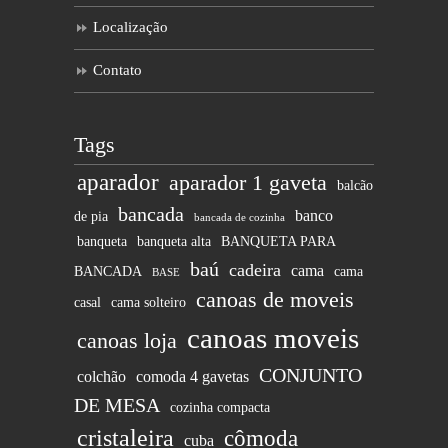
Localização
Contato
Tags
aparador
aparador 1 gaveta
balcão
bancada
banco
de pia
bancada de cozinha
banqueta
banqueta alta
BANQUETA PARA
baú
cadeira
cama
BANCADA
cama
BASE
canoas de moveis
casal
cama solteiro
canoas moveis
canoas loja
CONJUNTO
colchão
comoda 4 gavetas
DE MESA
cozinha compacta
cristaleira
cômoda
cuba