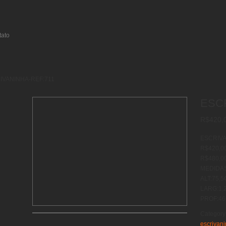
tato
IVANINHA-REF:711
ESC
R$
420,
ESCRIVA
R$420,00
R$480,0
MEDIDA
ALT:75,
LARG:1,
PROF:46
Category
escrivan