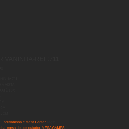
RIVANINHA-REF:711
00
NINHA 711
 Á VISTA
0 ATÉ 10X
S
5CM
20M
,5CM
:
Escrivaninha e Mesa Gamer
Tags:
inha
,
mesa de computador
,
MESA GAMES