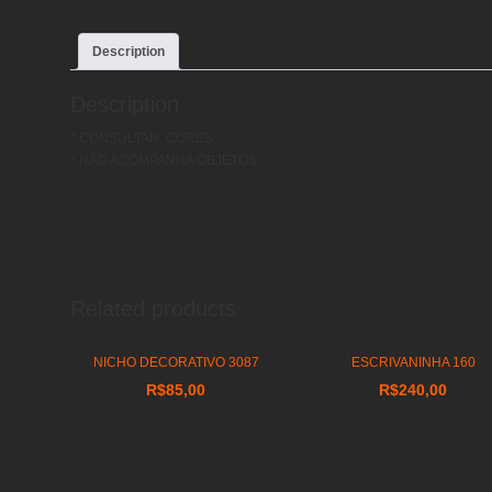
Description
Description
* CONSULTAR CORES
* NÃO ACOMPANHA OBJETOS
Related products
NICHO DECORATIVO 3087
ESCRIVANINHA 160
R$
85,00
R$
240,00