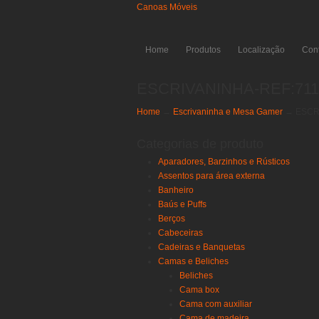
Canoas Móveis
Home
Produtos
Localização
Con
ESCRIVANINHA-REF:711
Home
→
Escrivaninha e Mesa Gamer
→
ESCR
Categorias de produto
Aparadores, Barzinhos e Rústicos
Assentos para área externa
Banheiro
Baús e Puffs
Berços
Cabeceiras
Cadeiras e Banquetas
Camas e Beliches
Beliches
Cama box
Cama com auxiliar
Cama de madeira