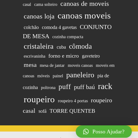
canoas de moveis
casal
cama solteiro
canoas moveis
canoas loja
CONJUNTO
colchão
comoda 4 gavetas
DE MESA
cozinha compacta
cristaleira
cômoda
cuba
forno e micro
gaveteiro
escrivaninha
mesa
mesa de jantar
moveis canoas
moveis em
paneleiro
pia de
canoas
móveis
painel
rack
puff
puff baú
cozinha
poltrona
roupeiro
roupeiro
roupeiro 4 portas
casal
TORRE QUENTEB
sofá
Posso Ajudar?