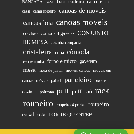
baú
cadeira
cama
BANCADA
cama
BASE
canoas de moveis
casal
cama solteiro
canoas moveis
canoas loja
CONJUNTO
colchão
comoda 4 gavetas
DE MESA
cozinha compacta
cristaleira
cômoda
cuba
forno e micro
gaveteiro
escrivaninha
mesa
mesa de jantar
moveis canoas
moveis em
paneleiro
pia de
canoas
móveis
painel
rack
puff
puff baú
cozinha
poltrona
roupeiro
roupeiro
roupeiro 4 portas
casal
TORRE QUENTEB
sofá