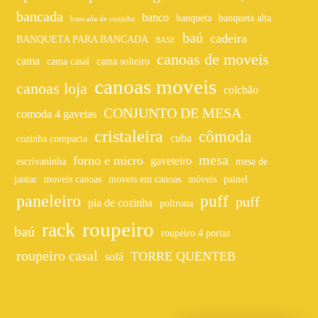
bancada
banco
banqueta
banqueta alta
bancada de cozinha
baú
cadeira
BANQUETA PARA BANCADA
BASE
canoas de moveis
cama
cama casal
cama solteiro
canoas moveis
canoas loja
colchão
CONJUNTO DE MESA
comoda 4 gavetas
cristaleira
cômoda
cuba
cozinha compacta
mesa
forno e micro
gaveteiro
escrivaninha
mesa de
jantar
moveis canoas
moveis em canoas
móveis
painel
paneleiro
puff
puff
pia de cozinha
poltrona
roupeiro
rack
baú
roupeiro 4 portas
roupeiro casal
TORRE QUENTEB
sofá