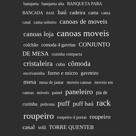
banqueta
banqueta alta
BANQUETA PARA
baú
cadeira
cama
BANCADA
cama
BASE
canoas de moveis
casal
cama solteiro
canoas moveis
canoas loja
CONJUNTO
colchão
comoda 4 gavetas
DE MESA
cozinha compacta
cristaleira
cômoda
cuba
forno e micro
gaveteiro
escrivaninha
mesa
mesa de jantar
moveis canoas
moveis em
paneleiro
pia de
canoas
móveis
painel
rack
puff
puff baú
cozinha
poltrona
roupeiro
roupeiro
roupeiro 4 portas
casal
TORRE QUENTEB
sofá