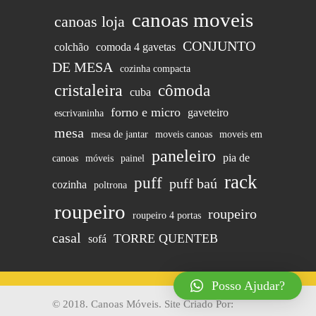
canoas moveis
canoas loja
CONJUNTO
colchão
comoda 4 gavetas
DE MESA
cozinha compacta
cristaleira
cômoda
cuba
forno e micro
gaveteiro
escrivaninha
mesa
mesa de jantar
moveis canoas
moveis em
paneleiro
pia de
canoas
móveis
painel
rack
puff
puff baú
cozinha
poltrona
roupeiro
roupeiro
roupeiro 4 portas
casal
TORRE QUENTEB
sofá
Posso Ajudar?
© 2018. Canoas Móveis. Site Criado Por: