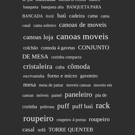
banqueta
banqueta alta
BANQUETA PARA
baú
cadeira
cama
BANCADA
cama
BASE
canoas de moveis
casal
cama solteiro
canoas moveis
canoas loja
CONJUNTO
colchão
comoda 4 gavetas
DE MESA
cozinha compacta
cristaleira
cômoda
cuba
forno e micro
gaveteiro
escrivaninha
mesa
mesa de jantar
moveis canoas
moveis em
paneleiro
pia de
canoas
móveis
painel
rack
puff
puff baú
cozinha
poltrona
roupeiro
roupeiro
roupeiro 4 portas
casal
TORRE QUENTEB
sofá