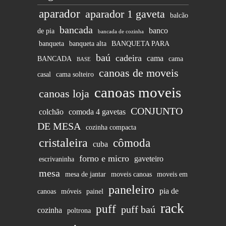
aparador
aparador 1 gaveta
balcão
bancada
banco
de pia
bancada de cozinha
banqueta
banqueta alta
BANQUETA PARA
baú
cadeira
cama
BANCADA
cama
BASE
canoas de moveis
casal
cama solteiro
canoas moveis
canoas loja
CONJUNTO
colchão
comoda 4 gavetas
DE MESA
cozinha compacta
cristaleira
cômoda
cuba
forno e micro
gaveteiro
escrivaninha
mesa
mesa de jantar
moveis canoas
moveis em
paneleiro
pia de
canoas
móveis
painel
rack
puff
puff baú
cozinha
poltrona