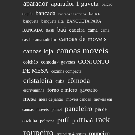
aparador
aparador 1 gaveta
balcão
bancada
banco
de pia
bancada de cozinha
banqueta
banqueta alta
BANQUETA PARA
baú
cadeira
cama
BANCADA
cama
BASE
canoas de moveis
casal
cama solteiro
canoas moveis
canoas loja
CONJUNTO
colchão
comoda 4 gavetas
DE MESA
cozinha compacta
cristaleira
cômoda
cuba
forno e micro
gaveteiro
escrivaninha
mesa
mesa de jantar
moveis canoas
moveis em
paneleiro
pia de
canoas
móveis
painel
rack
puff
puff baú
cozinha
poltrona
roupeiro
roupeiro
roupeiro 4 portas