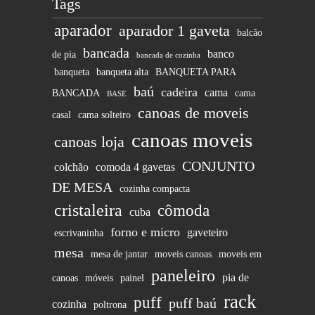
Tags
aparador
aparador 1 gaveta
balcão
bancada
banco
de pia
bancada de cozinha
banqueta
banqueta alta
BANQUETA PARA
baú
cadeira
cama
BANCADA
cama
BASE
canoas de moveis
casal
cama solteiro
canoas moveis
canoas loja
CONJUNTO
colchão
comoda 4 gavetas
DE MESA
cozinha compacta
cristaleira
cômoda
cuba
forno e micro
gaveteiro
escrivaninha
mesa
mesa de jantar
moveis canoas
moveis em
paneleiro
pia de
canoas
móveis
painel
rack
puff
puff baú
cozinha
poltrona